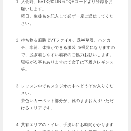
入会時、BVT公式LINEにQRコードより登録をお
願いします。
曜日、生徒名を記入して必ず一度ご返信してくだ
さい。
持ち物＆服装 BVTファイル、足半草履、ハンカ
チ、水筒、体操ができる服装 ※裸足になりますの
で、脱ぎ着しやすい着衣のご協力お願いします。
寝転がる事もありますので女子は下履きレギンス
等。
レッスン中でもスタジオの中へどうぞお入りくだ
さい。
茶色いカーペット部分が、靴のままお入りいただ
けるエリアです。
共有エリアのトイレ、手洗いにお時間かかります