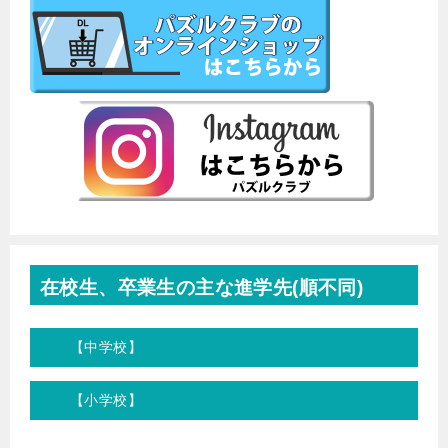
在校生、卒業生の主な進学先(順不同)
【中学校】
【小学校】