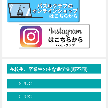
在校生、卒業生の主な進学先(順不同)
【中学校】
【小学校】