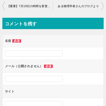
投
【重要】7月18日の時間を変更いたします。
ある物理学者さんのブログより
稿
ナ
コメントを残す
ビ
ゲ
名前
必須
ー
シ
ョ
ン
メール（公開されません）
必須
サイト