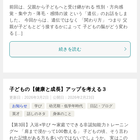
前回は、父親から子どもへと受け継がれる 性別・方向感
覚・集中力・薄毛・感情の波 という「遺伝」のお話をしま
した。 今回からは、遺伝ではなく 「関わり方」 つまり 父
親が子どもとどう接するかによって 子どもの脳がどう変わ
る […]
続きを読む
子どもの【健康と成長】アップを考える３
更新日：
2026年3月2日
公開日：
2026年2月23日
お知らせ
学び
幼児期・低学年時代
日記・ブログ
英才
話しのネタ
身体のこと
【第3回】入浴×学び 〜家庭でできる非認知能力トレーニン
グ〜 「肩まで浸かって100数える」 子どもの頃、そう言わ
れた記憶がある方も多いのではないでしょうか。 実はこの