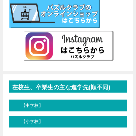
在校生、卒業生の主な進学先(順不同)
【中学校】
【小学校】