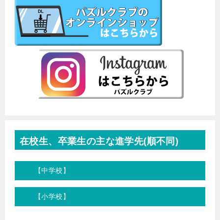
在校生、卒業生の主な進学先(順不同)
【中学校】
【小学校】