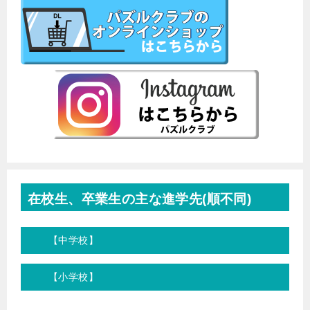
在校生、卒業生の主な進学先(順不同)
【中学校】
【小学校】