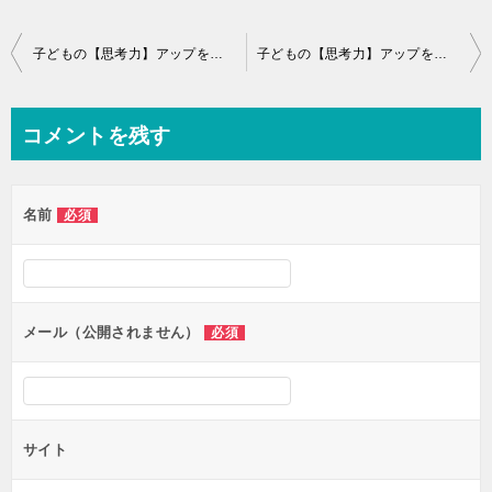
投
子どもの【思考力】アップを考える4
子どもの【思考力】アップを考える６
稿
ナ
コメントを残す
ビ
ゲ
名前
必須
ー
シ
ョ
ン
メール（公開されません）
必須
サイト