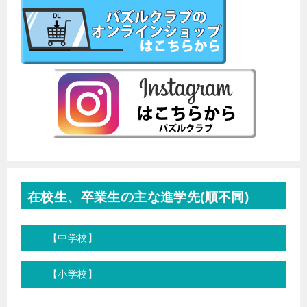
在校生、卒業生の主な進学先(順不同)
【中学校】
【小学校】