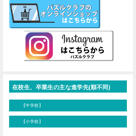
在校生、卒業生の主な進学先(順不同)
【中学校】
【小学校】