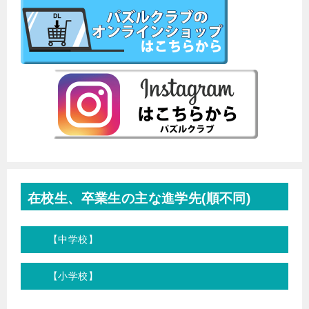
在校生、卒業生の主な進学先(順不同)
【中学校】
【小学校】