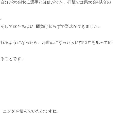
自分が大会No.1選手と確信ができ、打撃では県大会4試合の
。
そして僕たちは1年間負け知らずで野球ができました。
。
られるようになったら、お世話になった人に招待券を配って応
なることです。
ーニングを積んでいたのですね。