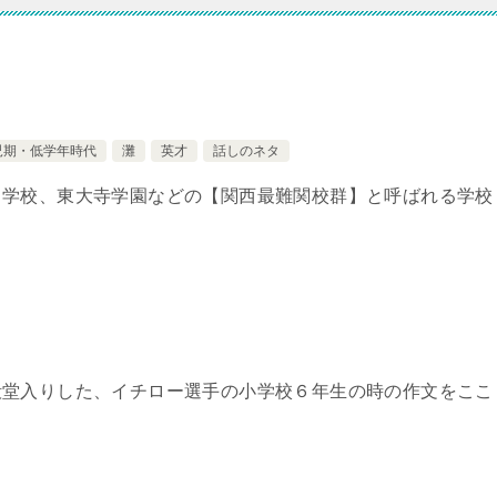
児期・低学年時代
灘
英才
話しのネタ
中学校、東大寺学園などの【関西最難関校群】と呼ばれる学校
殿堂入りした、イチロー選手の小学校６年生の時の作文をここ