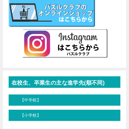
在校生、卒業生の主な進学先(順不同)
【中学校】
【小学校】