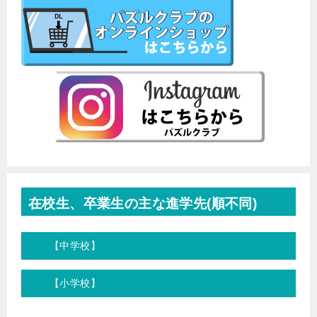
在校生、卒業生の主な進学先(順不同)
【中学校】
【小学校】