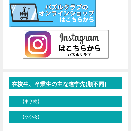
在校生、卒業生の主な進学先(順不同)
【中学校】
【小学校】