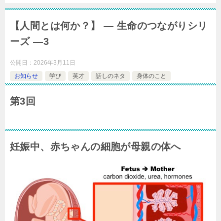
【人間とは何か？】 ― 生命のつながりシリ
ーズ ―3
公開日：
2026年3月11日
お知らせ
学び
英才
話しのネタ
身体のこと
第3回
妊娠中、赤ちゃんの細胞が母親の体へ