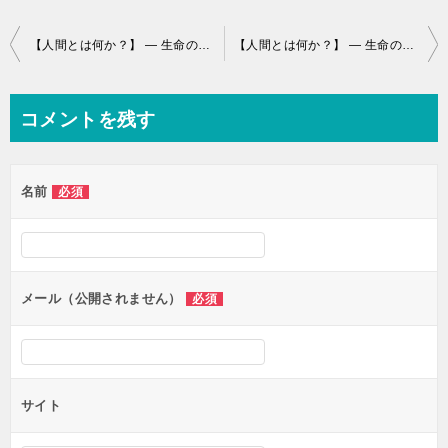
投
【人間とは何か？】 ― 生命のつながりシリーズ ―2
【人間とは何か？】 ― 生命のつながりシリーズ ―4
稿
ナ
コメントを残す
ビ
ゲ
名前
必須
ー
シ
ョ
ン
メール（公開されません）
必須
サイト