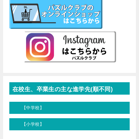
在校生、卒業生の主な進学先(順不同)
【中学校】
【小学校】