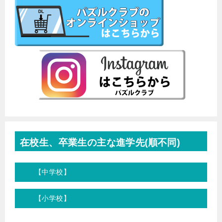
在校生、卒業生の主な進学先(順不同)
【中学校】
【小学校】