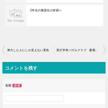
2年生の教室生の皆様へ
投
努力した人にしか見えない景色
英才学考パズルクラブ 夏期講習のお知らせ
稿
ナ
コメントを残す
ビ
ゲ
名前
必須
ー
シ
ョ