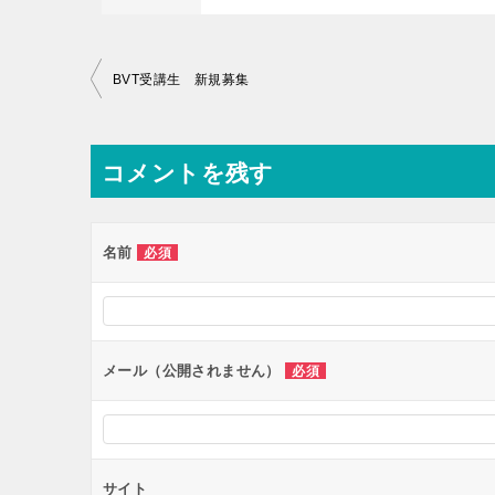
投
BVT受講生 新規募集
稿
ナ
コメントを残す
ビ
ゲ
ー
名前
必須
シ
ョ
ン
メール（公開されません）
必須
サイト